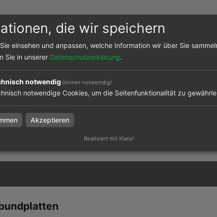
ationen, die wir speichern
Sie einsehen und anpassen, welche Information wir über Sie sammel
en Sie in unserer
Datenschutzerklärung
.
chnisch notwendig
(immer notwendig)
bundplatte 3 mm
Aluverbundplatte 6 mm
hnisch notwendige Cookies, um die Seitenfunktionalität zu gewährle
immen
Akzeptieren
Realisiert mit Klaro!
el
zum Artikel
bundplatten