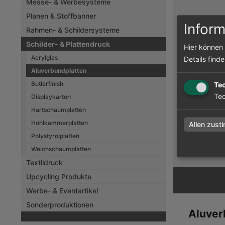
Messe- & Werbesysteme
Planen & Stoffbanner
Inform
Rahmen- & Schildersysteme
Schilder- & Plattendruck
Hier können 
Acrylglas
Details find
Aluverbundplatten
Butlerfinish
Te
Aluver
Tec
Displaykarton
Hartschaumplatten
Hohlkammerplatten
Allen zust
Polystyrolplatten
zum Artik
Weichschaumplatten
Textildruck
Upcycling Produkte
Werbe- & Eventartikel
Sonderproduktionen
Aluver