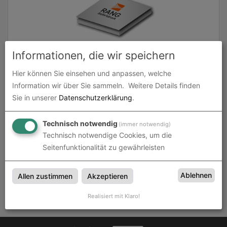
Informationen, die wir speichern
Weichschaumplatte, 10 mm
Hier können Sie einsehen und anpassen, welche
Information wir über Sie sammeln.
Weitere Details finden
zum Artikel
Sie in unserer
Datenschutzerklärung
.
Technisch notwendig
(immer notwendig)
Technisch notwendige Cookies, um die
Seitenfunktionalität zu gewährleisten
Weichschaumplatten
Weichschaumplatten bei Rang Sofortdruck in Oldesloe bei
Ablehnen
Allen zustimmen
Akzeptieren
Hamburg, Bad Segeberg, Kiel, Lübeck
Realisiert mit Klaro!